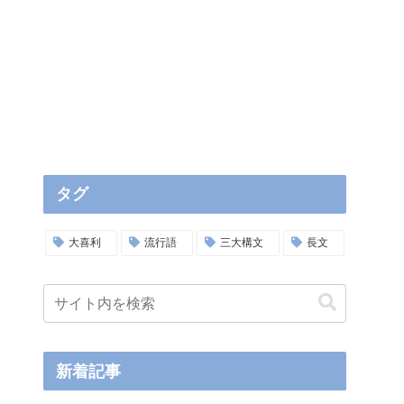
タグ
大喜利
流行語
三大構文
長文
新着記事