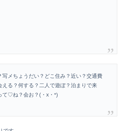
？写メちょうだい？どこ住み？近い？交通費
会える？何する？二人で遊ぼ？泊まりで来
♡ね？会お？(・x・*)
りです。