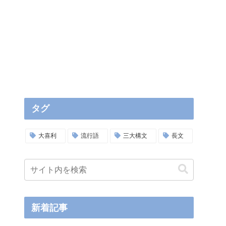
タグ
大喜利
流行語
三大構文
長文
新着記事