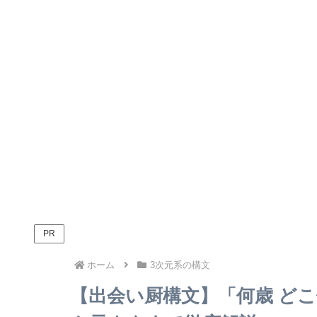
PR
ホーム
3次元系の構文
【出会い厨構文】「何歳 どこ