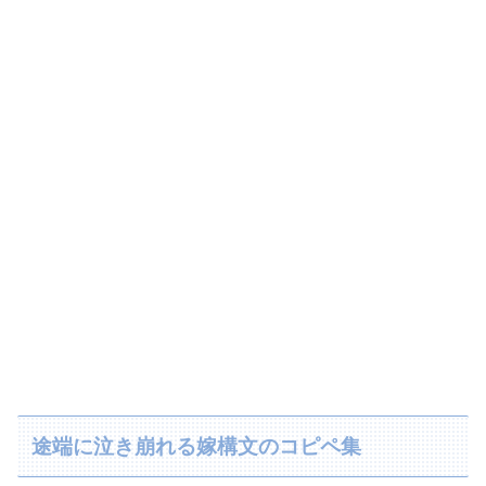
途端に泣き崩れる嫁構文のコピペ集