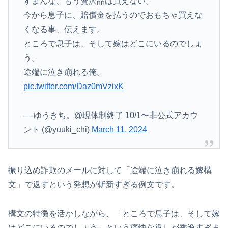
すまんな、もう贅沢品は買えない。
今から息子に、賠償金を払うのでおもちゃ買えな
くなる事、伝えます。
ところで息子は、そして嫁はどこにいるのでしょ
う。
途端に泣き崩れる俺。
pic.twitter.com/Daz0mVzixK
— ゆうきち。@現体制終了 10/1〜非公式アカウ
ント (@yuuki_chi)
March 11, 2024
振り込め詐欺のメールに対して「途端に泣き崩れる嫁構
文」で返すという発想が斬新すぎる例文です。
構文の特徴を活かしながら、「ところで息子は、そして嫁
はどこにいるのでしょう」という痛快な返しが秀逸すぎま