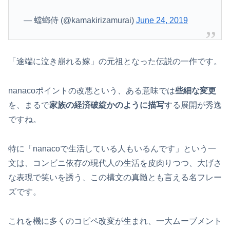
— 蟷螂侍 (@kamakirizamurai)
June 24, 2019
「途端に泣き崩れる嫁」の元祖となった伝説の一作です。
nanacoポイントの改悪という、ある意味では
些細な変更
を、まるで
家族の経済破綻かのように描写
する展開が秀逸
ですね。
特に「nanacoで生活している人もいるんです」という一
文は、コンビニ依存の現代人の生活を皮肉りつつ、大げさ
な表現で笑いを誘う、この構文の真髄とも言える名フレー
ズです。
これを機に多くのコピペ改変が生まれ、一大ムーブメント