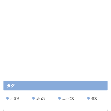
タグ
大喜利
流行語
三大構文
長文