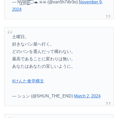
— N͜͡y͜͡a͜͡n͜͡j͜͡i͜͡◯🐢 ☠︎︎☠︎︎ (@van5h7i6r3o)
November 9,
2024
土曜日。
好きなパン屋へ行く。
どのパンを選んだって構わない。
最高であることに変わりは無い。
あなたはあなたの宜しいように。
#けんた食堂構文
— シュン (@SHUN_THE_END)
March 2, 2024