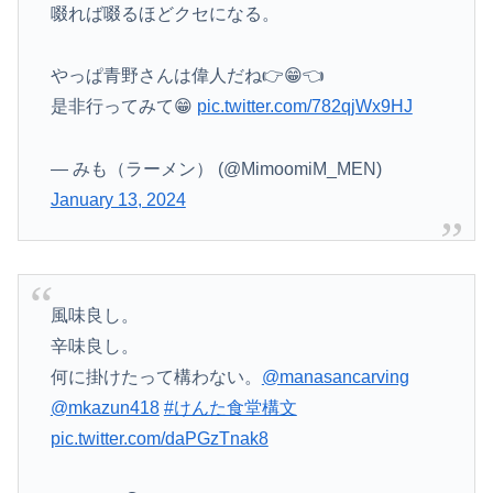
啜れば啜るほどクセになる。
やっぱ青野さんは偉人だね👉😁👈
是非行ってみて😁
pic.twitter.com/782qjWx9HJ
— みも（ラーメン） (@MimoomiM_MEN)
January 13, 2024
風味良し。
辛味良し。
何に掛けたって構わない。
@manasancarving
@mkazun418
#けんた食堂構文
pic.twitter.com/daPGzTnak8