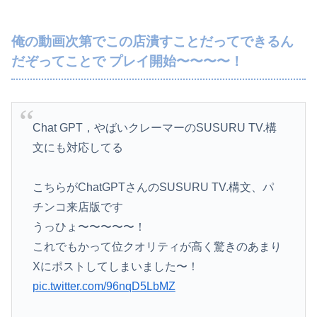
俺の動画次第でこの店潰すことだってできるん
だぞってことで プレイ開始〜〜〜〜！
Chat GPT，やばいクレーマーのSUSURU TV.構
文にも対応してる
こちらがChatGPTさんのSUSURU TV.構文、パ
チンコ来店版です
うっひょ〜〜〜〜〜！
これでもかって位クオリティが高く驚きのあまり
Xにポストしてしまいました〜！
pic.twitter.com/96nqD5LbMZ