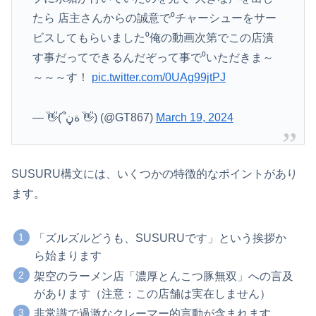
たら 店主さんからの誠意で⁰チャーシューをサー
ビスしてもらいました⁰俺の動画次第でこの店潰
す事だってできるんだぞって事で⁰いただきま～
～～～す！
pic.twitter.com/0UAg99jtPJ
— 👋(՞ةڼ 👋) (@GT867)
March 19, 2024
SUSURU構文には、いくつかの特徴的なポイントがあり
ます。
「ズルズルどうも、SUSURUです」という挨拶か
ら始まります
架空のラーメン店「濃厚とんこつ豚無双」への言及
があります（注意：この店舗は実在しません）
非常識で過激なクレーマー的言動が含まれます