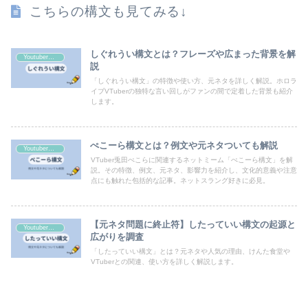
こちらの構文も見てみる↓
しぐれうい構文とは？フレーズや広まった背景を解
Youtuber・VTuberの構文
説
「しぐれうい構文」の特徴や使い方、元ネタを詳しく解説。ホロラ
イブVTuberの独特な言い回しがファンの間で定着した背景も紹介
します。
ぺこーら構文とは？例文や元ネタついても解説
Youtuber・VTuberの構文
VTuber兎田ぺこらに関連するネットミーム「ぺこーら構文」を解
説。その特徴、例文、元ネタ、影響力を紹介し、文化的意義や注意
点にも触れた包括的な記事。ネットスラング好きに必見。
【元ネタ問題に終止符】したっていい構文の起源と
Youtuber・VTuberの構文
広がりを調査
「したっていい構文」とは？元ネタや人気の理由、けんた食堂や
VTuberとの関連、使い方を詳しく解説します。